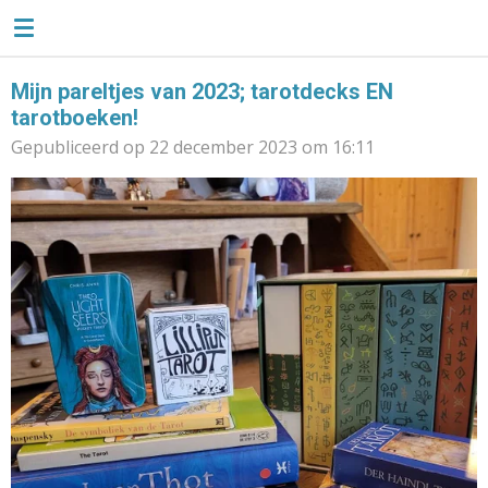
TAROTLIEFSE
Ga
direct
naar
Mijn pareltjes van 2023; tarotdecks EN
de
tarotboeken!
hoofdinhoud
Gepubliceerd op 22 december 2023 om 16:11