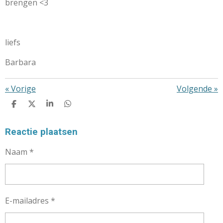
brengen <3
liefs
Barbara
«
Vorige
Volgende
»
D
D
S
D
E
E
H
E
L
E
A
L
E
L
R
E
Reactie plaatsen
N
E
N
Naam *
E-mailadres *