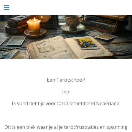
TAROTLIEFSE
Ga
direct
naar
de
hoofdinhoud
Een Tarotschool?
Jep.
Ik vond het tijd voor tarotliefhebbend Nederland.
Dit is een plek waar je al je tarotfrustraties en spanning