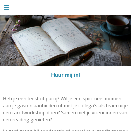
TAROTLIEFSE
Ga
direct
naar
de
hoofdinhoud
Huur mij in!
Heb je een feest of partij? Wil je een spiritueel moment
aan je gasten aanbieden of met je collega's als team uitje
een tarotworkshop doen? Samen met je vriendinnen van
een reading genieten?