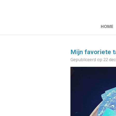
Ga
direct
naar
de
HOME
hoofdinhoud
Mijn favoriete 
Gepubliceerd op 22 de