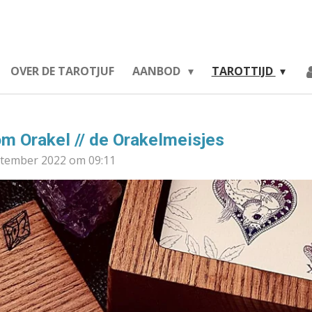
Tarotliefse
OVER DE TAROTJUF
AANBOD
TAROTTIJD
m Orakel // de Orakelmeisjes
ptember 2022 om 09:11