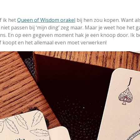
f ik het
Queen of Wisdom orakel
bij hen zou kopen. Want als 
 niet passen bij ‘mijn ding’ zeg maar. Maar je weet hoe het ga
ns. En op een gegeven moment hak je een knoop door. Ik be
ef koopt en het allemaal even moet verwerken!