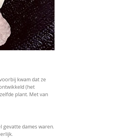
voorbij kwam dat ze
 ontwikkeld (het
zelfde plant. Met van
el gevatte dames waren.
rlijk.