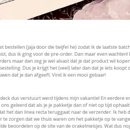
et bestellen (jaja door die twijfel he) zodat ik de laatste bat
t, dus ik ging voor de pre-order. Dan maar even wachten! Ik
ers maar dan zeg je wel alvast dat je dat product wil kopen
estelling. Dus je krijgt het (veel) later dan dat je iets koopt 
uwen dat je dan afgeeft. Vind ik een mooi gebaar!
 deck dus verstuurt werd tijdens mijn vakantie! En eerdere 
ns geleerd dat als je je pakketje dan of niet op tijd ophaalt
 dat het dan linea recta teruggaat naar de verzender. Ik h
r te zorgen dat we thuis waren om het pakketje op te vangen
wilde beoordelen op de site van de orakelmeisjes. Wat dus no