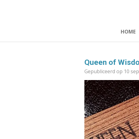
Ga
direct
naar
de
HOME
hoofdinhoud
Queen of Wisdo
Gepubliceerd op 10 se