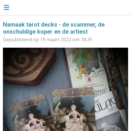
TAROTLIEFSE
Ga
direct
naar
Namaak tarot decks - de scammer, de
de
onschuldige koper en de artiest
hoofdinhoud
Gepubliceerd op 19 maart 2022 om 18:29