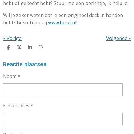
hebt of gekocht hebt? Stuur me een berichtje, ik help je.
Wil je zeker weten dat je een origineel deck in handen
hebt? Bestel dan bij
www.tarot.nl
!
«
Vorige
Volgende
»
D
D
S
D
E
E
H
E
L
E
A
L
E
L
R
E
Reactie plaatsen
N
E
N
Naam *
E-mailadres *