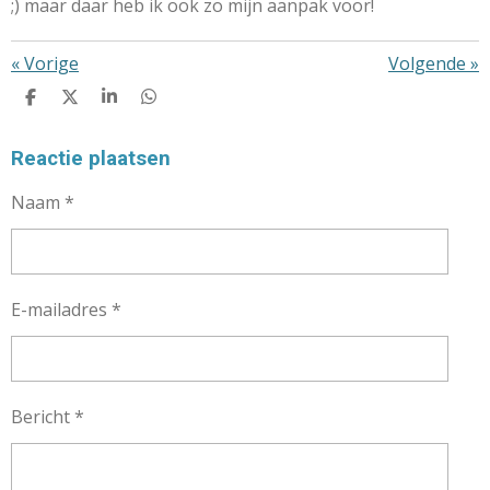
;) maar daar heb ik ook zo mijn aanpak voor!
«
Vorige
Volgende
»
D
D
S
D
E
E
H
E
L
E
A
L
E
L
R
E
Reactie plaatsen
N
E
N
Naam *
E-mailadres *
Bericht *