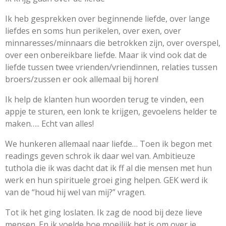
Ik heb gesprekken over beginnende liefde, over lange
liefdes en soms hun perikelen, over exen, over
minnaresses/minnaars die betrokken zijn, over overspel,
over een onbereikbare liefde. Maar ik vind ook dat de
liefde tussen twee vrienden/vriendinnen, relaties tussen
broers/zussen er ook allemaal bij horen!
Ik help de klanten hun woorden terug te vinden, een
appje te sturen, een lonk te krijgen, gevoelens helder te
maken….. Echt van alles!
We hunkeren allemaal naar liefde… Toen ik begon met
readings geven schrok ik daar wel van. Ambitieuze
tuthola die ik was dacht dat ik ff al die mensen met hun
werk en hun spirituele groei ging helpen. GEK werd ik
van de “houd hij wel van mij?” vragen.
Tot ik het ging loslaten. Ik zag de nood bij deze lieve
mensen. En ik voelde hoe moeilijk het is om over je