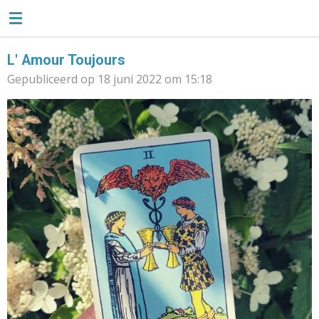
TAROTLIEFSE
Ga
direct
naar
L' Amour Toujours
de
Gepubliceerd op 18 juni 2022 om 15:18
hoofdinhoud