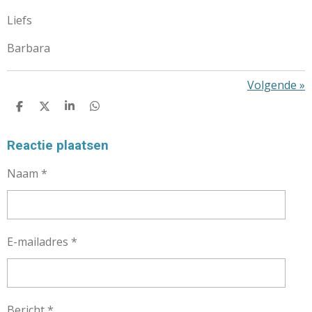
Liefs
Barbara
Volgende
»
D
D
S
D
E
E
H
E
L
E
A
L
E
L
R
E
Reactie plaatsen
N
E
N
Naam *
E-mailadres *
Bericht *