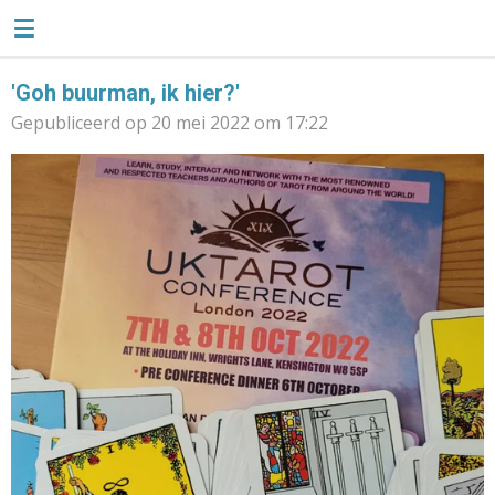
TAROTLIEFSE
Ga
direct
naar
'Goh buurman, ik hier?'
de
Gepubliceerd op 20 mei 2022 om 17:22
hoofdinhoud