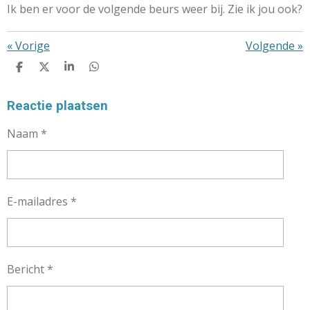
Ik ben er voor de volgende beurs weer bij. Zie ik jou ook?
«
Vorige
Volgende
»
D
D
S
D
E
E
H
E
L
E
A
L
E
L
R
E
Reactie plaatsen
N
E
N
Naam *
E-mailadres *
Bericht *