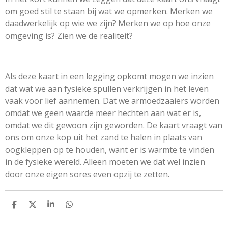
om goed stil te staan bij wat we opmerken. Merken we
daadwerkelijk op wie we zijn? Merken we op hoe onze
omgeving is? Zien we de realiteit?
Als deze kaart in een legging opkomt mogen we inzien
dat wat we aan fysieke spullen verkrijgen in het leven
vaak voor lief aannemen. Dat we armoedzaaiers worden
omdat we geen waarde meer hechten aan wat er is,
omdat we dit gewoon zijn geworden. De kaart vraagt van
ons om onze kop uit het zand te halen in plaats van
oogkleppen op te houden, want er is warmte te vinden
in de fysieke wereld. Alleen moeten we dat wel inzien
door onze eigen sores even opzij te zetten.
D
D
S
D
E
E
H
E
L
E
A
L