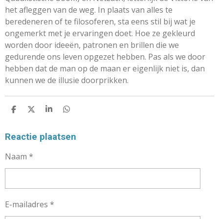
het afleggen van de weg. In plaats van alles te
beredeneren of te filosoferen, sta eens stil bij wat je
ongemerkt met je ervaringen doet. Hoe ze gekleurd
worden door ideeën, patronen en brillen die we
gedurende ons leven opgezet hebben. Pas als we door
hebben dat de man op de maan er eigenlijk niet is, dan
kunnen we de illusie doorprikken.
D
D
S
D
E
E
H
E
L
E
A
L
E
L
R
E
Reactie plaatsen
N
E
N
Naam *
E-mailadres *