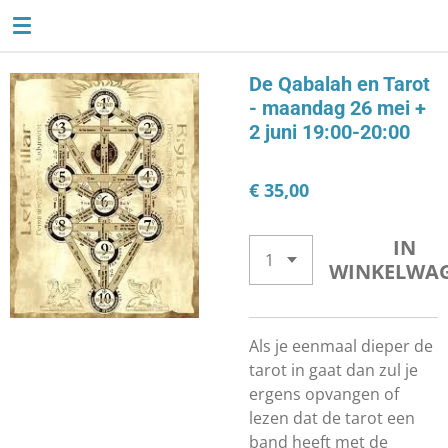
TAROTLIEFSE
Ga
direct
naar
De Qabalah en Tarot
de
- maandag 26 mei +
hoofdinhoud
2 juni 19:00-20:00
€ 35,00
IN
WINKELWA
Als je eenmaal dieper de
tarot in gaat dan zul je
ergens opvangen of
lezen dat de tarot een
band heeft met de