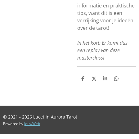
informatie en praktische
tips, want dit is een
verrijking voor je ideeën
over de tarot!
In het kort: Er komt dus
een replay van deze
masterclass!
D
D
S
D
E
E
H
E
L
E
A
L
E
L
R
E
N
E
N
© 2021 - 2026 Lucet in Aurora Tarot
Powered by
JouwWeb