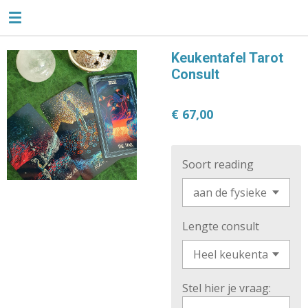
TAROTLIEFSE
Ga
direct
naar
Keukentafel Tarot
de
Consult
hoofdinhoud
€ 67,00
Soort reading
Lengte consult
Stel hier je vraag: