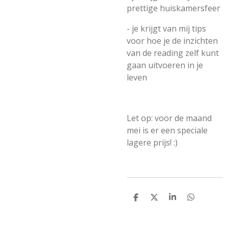
prettige huiskamersfeer
- je krijgt van mij tips
voor hoe je de inzichten
van de reading zelf kunt
gaan uitvoeren in je
leven
Let op: voor de maand
mei is er een speciale
lagere prijs! :)
D
D
S
D
E
E
H
E
L
E
A
L
E
L
R
E