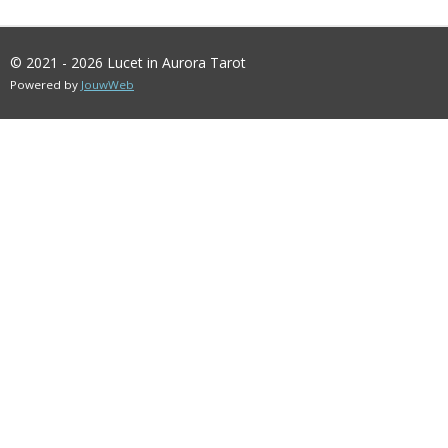
N
E
N
© 2021 - 2026 Lucet in Aurora Tarot
Powered by
JouwWeb